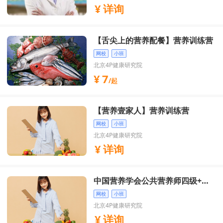
详询
【舌尖上的营养配餐】营养训练营
网校
小班
北京4P健康研究院
7
/起
【营养壹家人】营养训练营
网校
小班
北京4P健康研究院
详询
中国营养学会公共营养师四级+三
级证书培训
网校
小班
北京4P健康研究院
详询