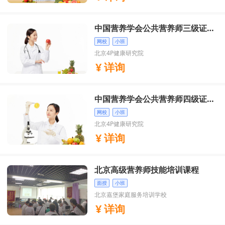
中国营养学会公共营养师三级证书
培训
网校
小班
北京4P健康研究院
详询
中国营养学会公共营养师四级证书
培训
网校
小班
北京4P健康研究院
详询
北京高级营养师技能培训课程
面授
小班
北京嘉堡家庭服务培训学校
详询