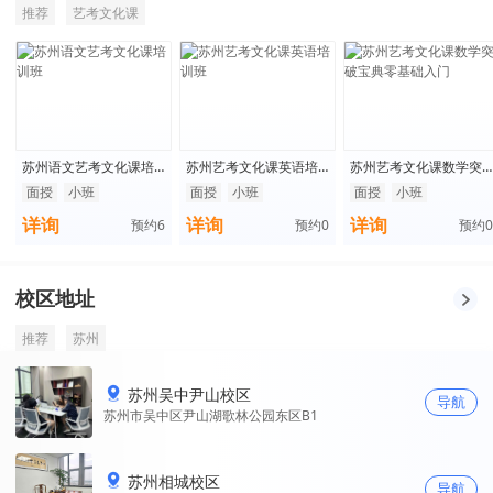
推荐
艺考文化课
苏州语文艺考文化课培
苏州艺考文化课英语培
苏州艺考文化课数学突
训班
训班
破宝典零基础入门
面授
小班
面授
小班
面授
小班
详询
详询
详询
预约
6
预约
0
预约
0
校区地址
推荐
苏州
苏州吴中尹山校区
导航
苏州市吴中区尹山湖歌林公园东区B1
苏州相城校区
导航