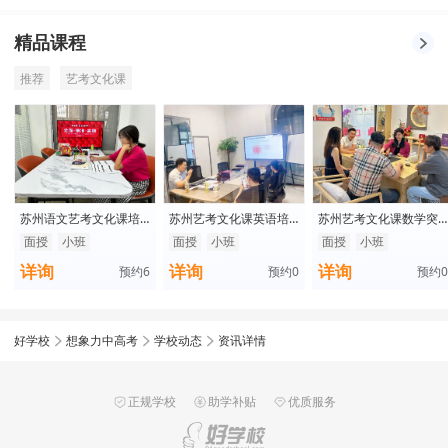
精品课程
推荐
艺考文化课
苏州语文艺考文化课培
苏州艺考文化课英语培
苏州艺考文化课数学突
训班
训班
破宝典零基础入门
面授
小班
面授
小班
面授
小班
详询
详询
详询
预约
6
预约
0
预约
0
好学校
想象力中高考
学校动态
资讯详情
正规学校
助学补贴
优质服务