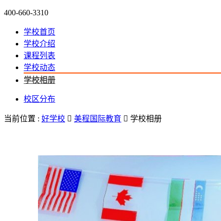
400-660-3310
学校首页
学校介绍
课程列表
学校动态
学校相册
校区分布
当前位置 :
好学校

美程国际教育

学校相册