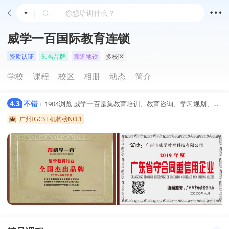
|
威学一百国际教育连锁
资质认证
知名品牌
靠近地铁
多校区
学校
课程
校区
相册
动态
简介
4.3
不错
1904浏览
威学一百是集教育培训、教育咨询、学习规划、图书出版为一体的国际教育集团，旨在培养综合性国际化人才。经过多年深耕与发展，威学一百在全国多个城市成立中心，且形成国际教育领域的全面产品矩阵，为不同国际课程体系的全年龄段学员提供各类考试课程、综合能力提升辅导、海外课程培训及论文指导和海外家庭学习规划等综合性服务。威学一百现以全人教育为自身理念，为培养国际化人才而努力。
|
广州IGCSE机构榜NO.1