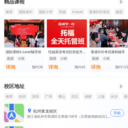
精品课程
推荐
国际高中
国际小学
托福
A-level
香港DSE考试
雅思
国际课程A-Level辅导班
托福英语考试托管提升
香港DSE考试课程辅导
班
面授
小班
面授
小班
面授
小班
详询
详询
详询
预约
38
预约
45
预约
133
校区地址
推荐
杭州
深圳
广州
佛山
武汉
成都
上海
长沙
惠
杭州黄龙校区
导航
浙江省杭州市西湖区古翠路108号（古翠路地铁站D口
步行310米）