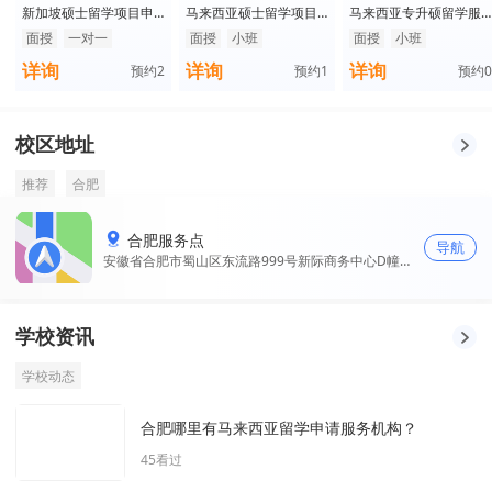
新加坡硕士留学项目申
马来西亚硕士留学项目
马来西亚专升硕留学服
请服务
申请
务申请
面授
一对一
面授
小班
面授
小班
详询
详询
详询
预约
2
预约
1
预约
0
校区地址
推荐
合肥
合肥服务点
导航
安徽省合肥市蜀山区东流路999号新际商务中心D幢
2608
学校资讯
学校动态
合肥哪里有马来西亚留学申请服务机构？
45
看过