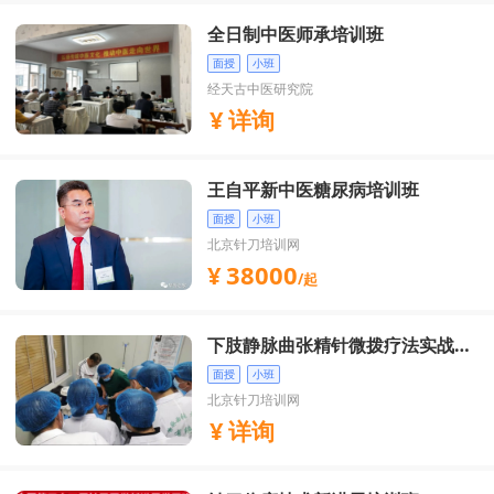
全日制中医师承培训班
面授
小班
经天古中医研究院
详询
王自平新中医糖尿病培训班
面授
小班
北京针刀培训网
38000
/起
下肢静脉曲张精针微拨疗法实战精
英班
面授
小班
北京针刀培训网
详询