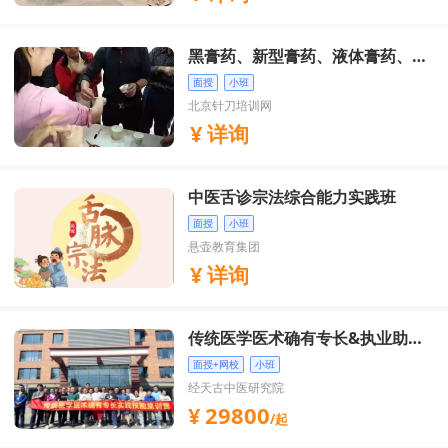
黑膏药、新型膏药、液体膏药、三
伏贴、水蜜丸制作培训班
面授
小班
北京针刀培训网
详询
中医舌诊宗法综合能力实践班
面授
小班
悬壶教育集团
详询
传统医学医术确有专长&执业助理
医师考证培训班
面授+网校
小班
经天古中医研究院
29800
/起