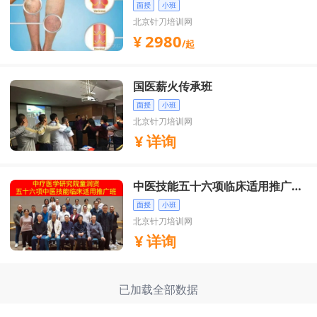
血管瘤实战技术学习班
面授
小班
北京针刀培训网
2980
/起
国医薪火传承班
面授
小班
北京针刀培训网
详询
中医技能五十六项临床适用推广培
训班
面授
小班
北京针刀培训网
详询
已加载全部数据