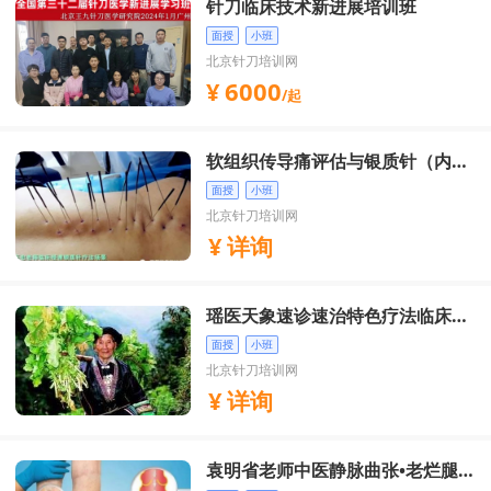
针刀临床技术新进展培训班
面授
小班
北京针刀培训网
6000
/起
软组织传导痛评估与银质针（内热
针）治痛实操培训班
面授
小班
北京针刀培训网
详询
瑶医天象速诊速治特色疗法临床技
术推广班
面授
小班
北京针刀培训网
详询
袁明省老师中医静脉曲张•老烂腿•