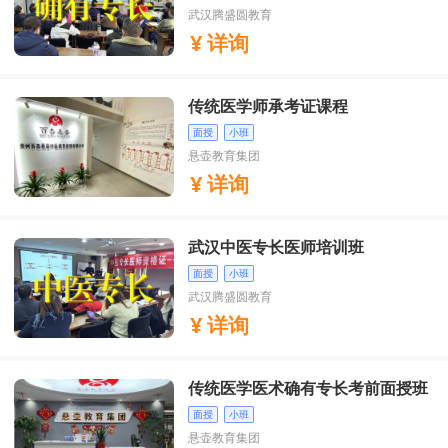
武汉腾盛圆教育
详询
传统医学师承考证课程
面授
小班
悬壶教育集团
详询
武汉中医专长医师培训班
面授
小班
武汉腾盛圆教育
详询
传统医学医术确有专长考前面授班
面授
小班
悬壶教育集团