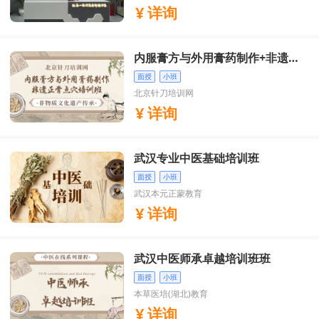
详询
内服膏方与外用膏药制作+非遗正
骨点穴培训班
面授
小班
北京针刀培训网
详询
武汉专业中医基础培训班
面授
小班
武汉本元正蒙教育
详询
武汉中医师承卓越培训班班
面授
小班
本草医培(湖北)教育
详询