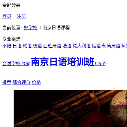
全部分类
登录
|
注册
当前位置 :
好学校

南京日语课程
专业筛选 :
不限
日语
韩语
德语
西班牙语
法语
意大利语
俄语
葡萄牙语
阿
南京日语培训班
合适学校
23家
146个
推荐
综合评价
价格