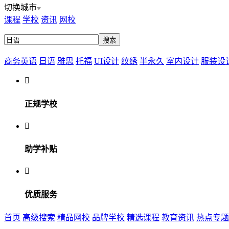
切换城市
课程
学校
资讯
网校
商务英语
日语
雅思
托福
UI设计
纹绣
半永久
室内设计
服装设

正规学校

助学补贴

优质服务
首页
高级搜索
精品网校
品牌学校
精选课程
教育资讯
热点专题