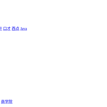
计
口才
西点
Java
商学院