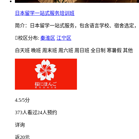
日本留学一站式服务培训班
简介：日本留学一站式服务，包含语言学校、宿舍选定，私

校区分布:
秦淮区
江宁区
白天班
晚班
周末班
周六班
周日班
全日制
寒暑假
其他
4.5
/5分
373
人看过
24
人预约
详询
返
20元