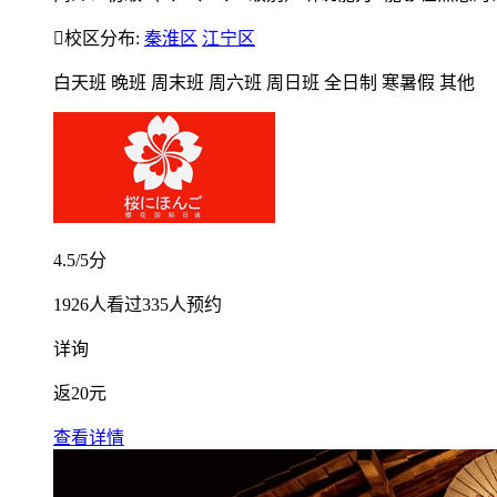

校区分布:
秦淮区
江宁区
白天班
晚班
周末班
周六班
周日班
全日制
寒暑假
其他
4.5
/5分
1926
人看过
335
人预约
详询
返
20元
查看详情