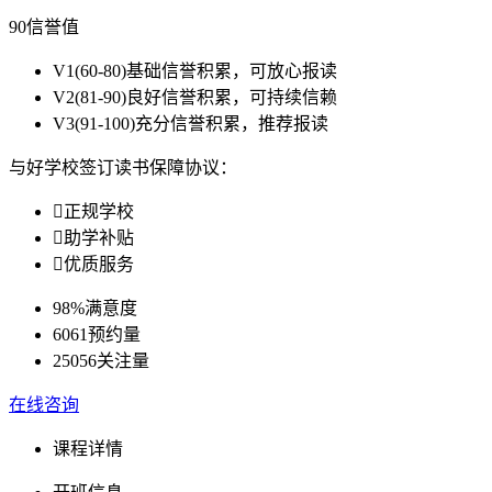
90
信誉值
V1
(60-80)基础信誉积累，可放心报读
V2
(81-90)良好信誉积累，可持续信赖
V3
(91-100)充分信誉积累，推荐报读
与好学校签订读书保障协议：

正规学校

助学补贴

优质服务
98%
满意度
6061
预约量
25056
关注量
在线咨询
课程详情