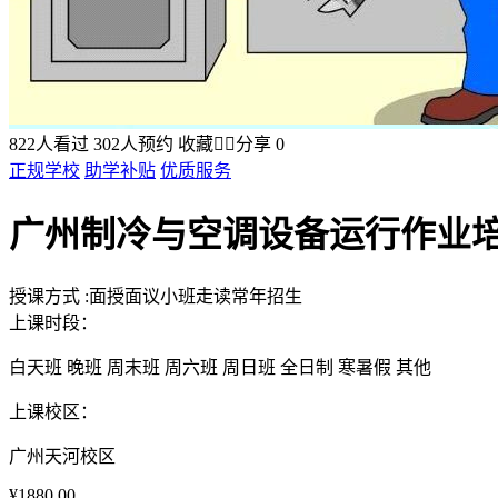
822
人看过
302
人预约
收藏


分享
0
正规学校
助学补贴
优质服务
广州制冷与空调设备运行作业
授课方式
:
面授
面议
小班
走读
常年招生
上课时段：
白天班
晚班
周末班
周六班
周日班
全日制
寒暑假
其他
上课校区：
广州天河校区
¥1880.00