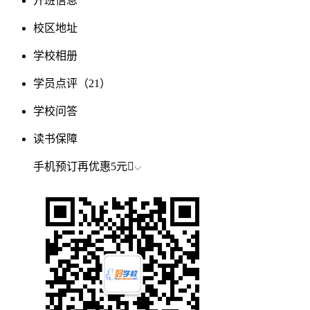
开班信息
校区地址
学校相册
学员点评
（21）
学校问答
读书保障
手机预订再优惠
5元
