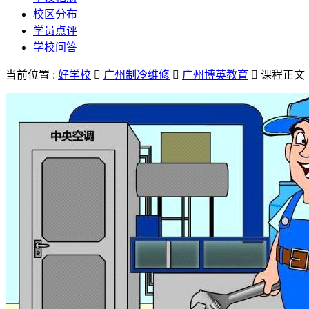
校区分布
学员点评
学校问答
当前位置 :
好学校

广州制冷维修

广州博英教育

课程正文