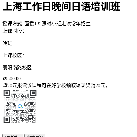
上海工作日晚间日语培训班
授课方式
:
面授
132课时
小班
走读
常年招生
上课时段：
晚班
上课校区：
襄阳南路校区
¥9500.00
返
20元
报读该课程可在好学校领取返现奖励
20元
。