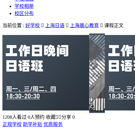
学校相册
校区分布
当前位置 :
好学校

上海日语

上海晨心教育

课程正文
1208
人看过
0
人预约
收藏


分享
0
正规学校
助学补贴
优质服务