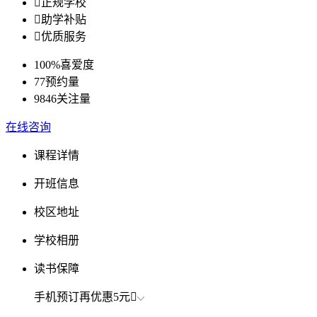

正规学校

助学补贴

优质服务
100%
喜爱度
77
预约量
9846
关注量
在线咨询
课程详情
开班信息
校区地址
学校相册
读书保障
手机预订再优惠
5元
