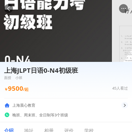
上海JLPT日语0-N4初级班
面授
小班
9500
45
人看过
￥
/起
上海晨心教育
晚班
、
周末班
、
全日制
等3个班级
介绍
地址
相册
评价
学校