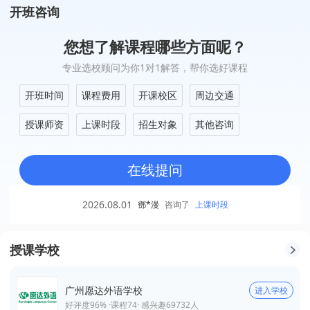
开班咨询
您想了解课程哪些方面呢？
专业选校顾问为你1对1解答，帮你选好课程
开班时间
课程费用
开课校区
周边交通
授课师资
上课时段
招生对象
其他咨询
在线提问
2026.08.01
鄧*漫
咨询了
上课时段
授课学校
广州愿达外语学校
进入学校
好评度96% ·
课程
74
· 感兴趣
69732
人