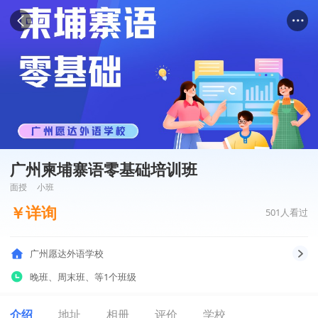
广州柬埔寨语零基础培训班
面授
小班
￥
详询
501
人看过
广州愿达外语学校
晚班
、
周末班
、
等1个班级
介绍
地址
相册
评价
学校