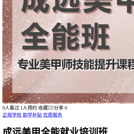
9
人看过
1
人预约
收藏


分享
0
正规学校
助学补贴
优质服务
成远美甲全能就业培训班