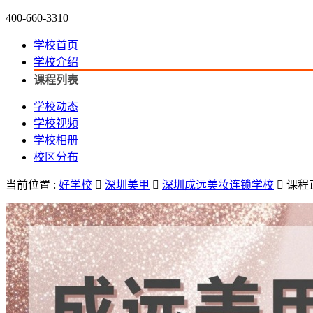
400-660-3310
学校首页
学校介绍
课程列表
学校动态
学校视频
学校相册
校区分布
当前位置 :
好学校

深圳美甲

深圳成远美妆连锁学校

课程