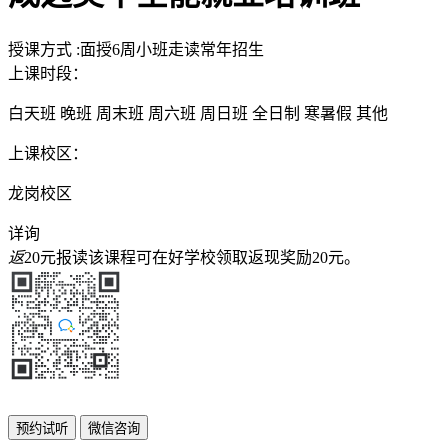
授课方式
:
面授
6周
小班
走读
常年招生
上课时段：
白天班
晚班
周末班
周六班
周日班
全日制
寒暑假
其他
上课校区：
龙岗校区
详询
返
20元
报读该课程可在好学校领取返现奖励
20元
。