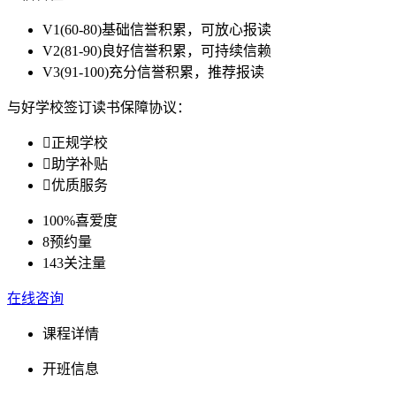
V1
(60-80)基础信誉积累，可放心报读
V2
(81-90)良好信誉积累，可持续信赖
V3
(91-100)充分信誉积累，推荐报读
与好学校签订读书保障协议：

正规学校

助学补贴

优质服务
100%
喜爱度
8
预约量
143
关注量
在线咨询
课程详情
开班信息