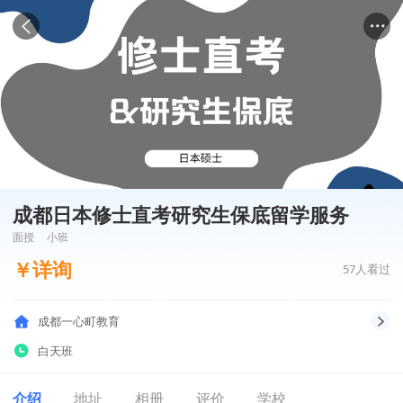
成都日本修士直考研究生保底留学服务
面授
小班
￥
详询
57
人看过
成都一心町教育
白天班
介绍
地址
相册
评价
学校