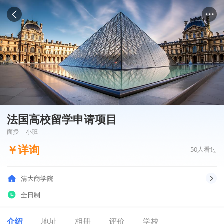
法国高校留学申请项目
面授
小班
￥
详询
50
人看过
清大商学院
全日制
介绍
地址
相册
评价
学校