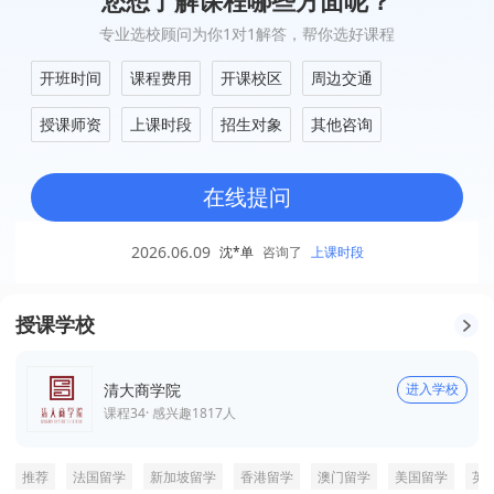
您想了解课程哪些方面呢？
专业选校顾问为你1对1解答，帮你选好课程
开班时间
课程费用
开课校区
周边交通
授课师资
上课时段
招生对象
其他咨询
在线提问
2026.06.09
沈*单
咨询了
上课时段
授课学校
清大商学院
进入学校
课程
34
· 感兴趣
1817
人
推荐
法国留学
新加坡留学
香港留学
澳门留学
美国留学
英