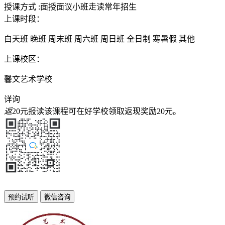
授课方式
:
面授
面议
小班
走读
常年招生
上课时段：
白天班
晚班
周末班
周六班
周日班
全日制
寒暑假
其他
上课校区：
馨文艺术学校
详询
返
20元
报读该课程可在好学校领取返现奖励
20元
。