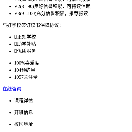
V2
(81-90)良好信誉积累，可持续信赖
V3
(91-100)充分信誉积累，推荐报读
与好学校签订读书保障协议：

正规学校

助学补贴

优质服务
100%
喜爱度
104
预约量
1057
关注量
在线咨询
课程详情
开班信息
校区地址