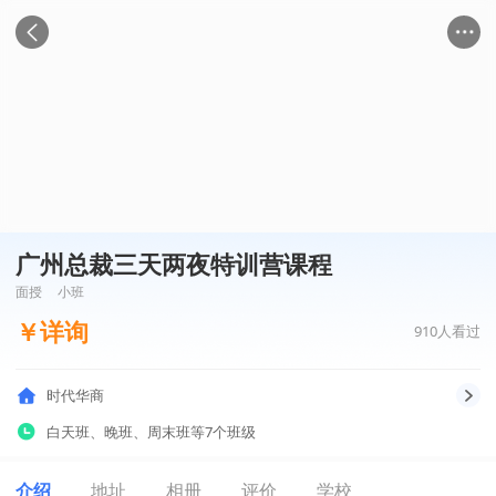
广州总裁三天两夜特训营课程
面授
小班
￥
详询
910
人看过
时代华商
白天班
、
晚班
、
周末班
等7个班级
介绍
地址
相册
评价
学校