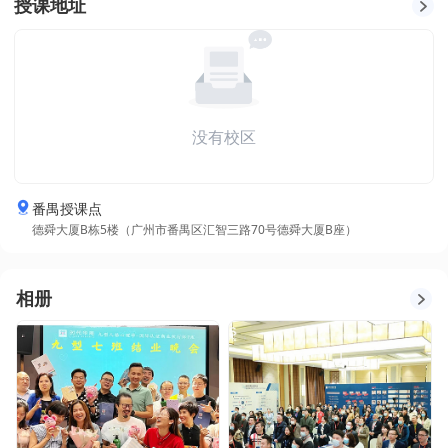
授课地址
没有校区
番禺授课点
德舜大厦B栋5楼（广州市番禺区汇智三路70号德舜大厦B座）
相册