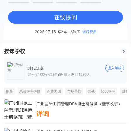
在线提问
2026.07.15
李*军
咨询了
课程费用
授课学校
时代华商
进入学校
好评度100% ·
课程
139
· 感兴趣
111989
人
推荐
总裁管理研修
企业内训
市场营销
其他
经营管理
财务
广州国际工商管理DBA博士研修班（董事长班）
详询