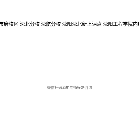
市府校区
沈北分校
沈航分校
沈阳沈北新上课点
沈阳工程学院内
微信扫码添加老师好友咨询