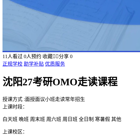
11
人看过
0
人预约
收藏


分享
0
正规学校
助学补贴
优质服务
沈阳27考研OMO走读课程
授课方式
:
面授
面议
小班
走读
常年招生
上课时段：
白天班
晚班
周末班
周六班
周日班
全日制
寒暑假
其他
上课校区：