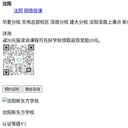
沈阳
沈阳
网络授课
华夏分校
天地总部校区
浑南分校
建大分校
沈阳浑南上课点
新
详询
返
20元
报读该课程可在好学校领取返现奖励
20元
。
沈阳新东方学校
认证等级
V2