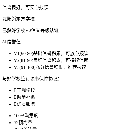
信誉良好，可安心报读
沈阳新东方学校
已获好学校V2信誉等级认证
81
信誉值
V1
(60-80)基础信誉积累，可放心报读
V2
(81-90)良好信誉积累，可持续信赖
V3
(91-100)充分信誉积累，推荐报读
与好学校签订读书保障协议：

正规学校

助学补贴

优质服务
100%
满意度
52
预约量