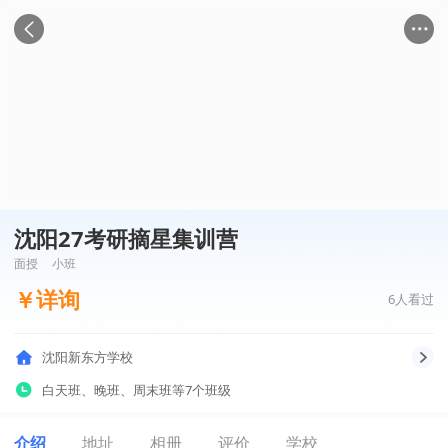
沈阳27考研摘星集训营
面授
小班
￥
详询
6
人看过
沈阳新东方学校
白天班
、
晚班
、
周末班
等7个班级
介绍
地址
相册
评价
学校