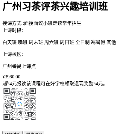
广州习茶评茶兴趣培训班
授课方式
:
面授
面议
小班
走读
常年招生
上课时段：
白天班
晚班
周末班
周六班
周日班
全日制
寒暑假
其他
上课校区：
广州番禺上课点
¥3980.00
返
54元
报读该课程可在好学校领取返现奖励
54元
。