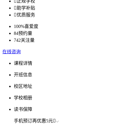

正规学校

助学补贴

优质服务
100%
喜爱度
84
预约量
742
关注量
在线咨询
课程详情
开班信息
校区地址
学校相册
读书保障
手机预订再优惠
5元
