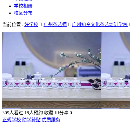
学校相册
校区分布
当前位置 :
好学校

广州茶艺师

广州知仝文化茶艺培训学校
309
人看过
18
人预约
收藏


分享
0
正规学校
助学补贴
优质服务