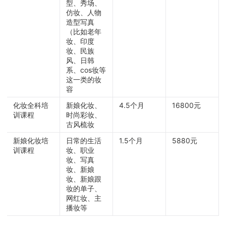
型、秀场、
仿妆、人物
造型写真
（比如老年
妆、印度
妆、民族
风、日韩
系、cos妆等
这一类的妆
容
化妆全科培
新娘化妆、
4.5个月
16800元
训课程
时尚彩妆、
古风梳妆
新娘化妆培
日常的生活
1.5个月
5880元
训课程
妆、职业
妆、写真
妆、新娘
妆、新娘跟
妆的单子、
网红妆、主
播妆等