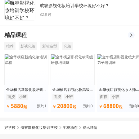
航睿影视化妆培训学校环境好不好？
32
看过
精品课程
推荐
影视化妆
彩妆造型
化妆
金华横店新娘化妆培训
金华横店影视化妆高级
金华横店影视化妆大师
课程
研修培训班
弟子培训班
面授
小班
面授
小班
面授
小班
5880
20800
68800
预约
1
预约
0
预约
0
￥
起
￥
起
￥
起
好学校
航睿影视化妆培训学校
学校动态
资讯详情