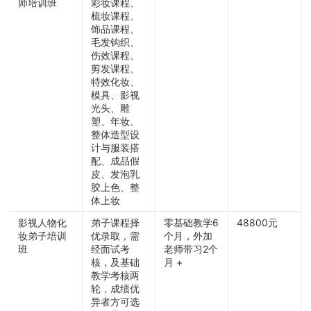
师培训班
彩妆课程、
梳妆课程、
饰品课程、
毛发钩织、
伤效课程、
剪发课程、
特效化妆、
模具、影视
光头、雕
塑、年妆、
整体造型设
计与服装搭
配、成品假
皮、发泡乳
胶上色、整
体上妆
影视人物化
弟子课程择
零基础教学6
48800元
妆弟子培训
优录取，需
个月，外加
班
经面试考
老师带习2个
核，及基础
月 +
教学考核两
轮，成绩优
异者方可选