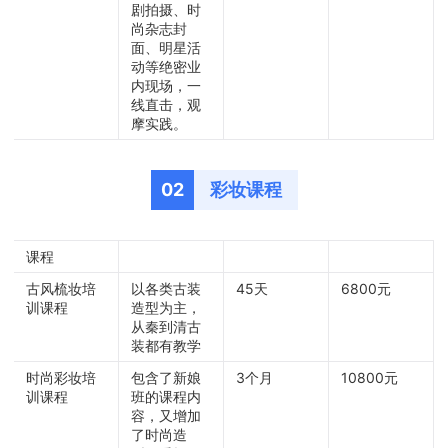
剧拍摄、时
尚杂志封
面、明星活
动等绝密业
内现场，一
线直击，观
摩实践。
02
彩妆课程
课程
古风梳妆培
以各类古装
45天
6800元
训课程
造型为主，
从秦到清古
装都有教学
时尚彩妆培
包含了新娘
3个月
10800元
训课程
班的课程内
容，又增加
了时尚造