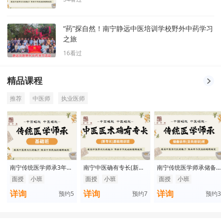
“药”探自然！南宁静远中医培训学校野外中药学习
之旅
16
看过
精品课程
推荐
中医师
执业医师
南宁传统医学师承3年制
南宁中医确有专长(新专
南宁传统医学师承储备
基础班
长)基础班
诊所(定向培训)班
面授
小班
面授
小班
面授
小班
详询
详询
详询
预约
5
预约
7
预约
3