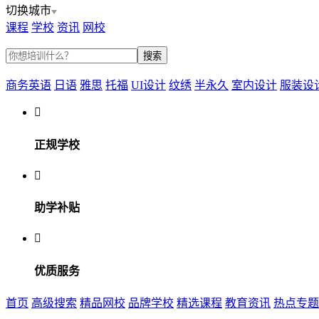
切换城市
课程
学校
资讯
网校
商务英语
日语
雅思
托福
UI设计
纹绣
半永久
室内设计
服装设

正规学校

助学补贴

优质服务
首页
高级搜索
精品网校
品牌学校
精选课程
教育资讯
热点专题