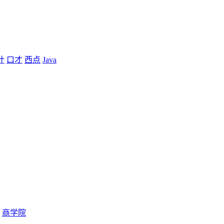
计
口才
西点
Java
商学院