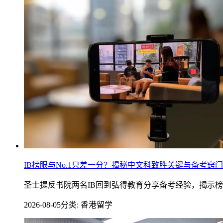
IB榜眼与No.1只差一分？揭秘中文科致胜关键与备考窍门
圣士提反书院两名IB回到弘得教育分享备考经验，揭示
2026-08-05
分类: 香港留学