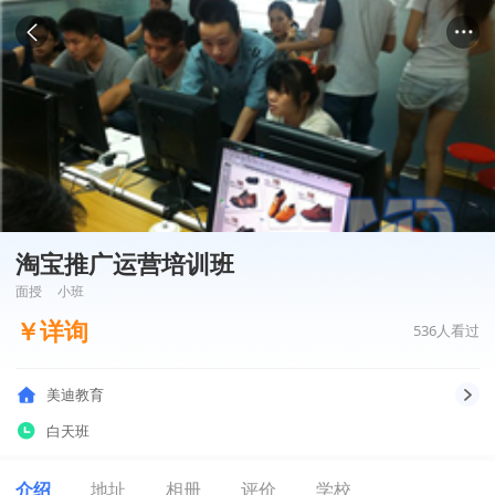
淘宝推广运营培训班
面授
小班
￥
详询
536
人看过
美迪教育
白天班
介绍
地址
相册
评价
学校