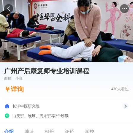
广州产后康复师专业培训课程
面授
小班
￥
详询
470
人看过
长洋中医研究院
白天班
、
晚班
、
周末班
等7个班级
介绍
地址
相册
评价
学校