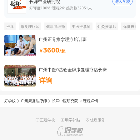
长洋中医研究院
进入学校
好评度100% ·
课程
26
· 感兴趣
32051
人
推荐
康复理疗师
健康管理师
中医推拿师
针灸推拿师
保健按摩
广州正骨推拿理疗培训班
3600
￥
/起
广州中医0基础金牌康复理疗店长班
详询
好学校
广州康复理疗师
长洋中医研究院
课程详情
正规学校
助学补贴
优质服务