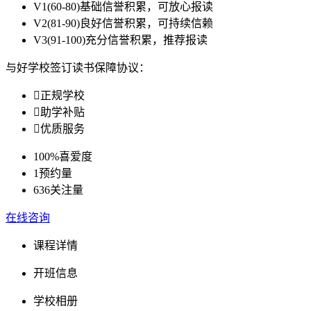
V1
(60-80)基础信誉积累，可放心报读
V2
(81-90)良好信誉积累，可持续信赖
V3
(91-100)充分信誉积累，推荐报读
与好学校签订读书保障协议：

正规学校

助学补贴

优质服务
100%
喜爱度
1
预约量
636
关注量
在线咨询
课程详情
开班信息
学校相册