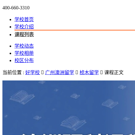
400-660-3310
学校首页
学校介绍
课程列表
学校动态
学校相册
校区分布
当前位置 :
好学校

广州澳洲留学

桢木留学

课程正文