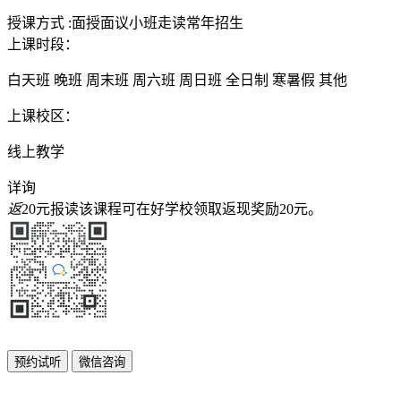
授课方式
:
面授
面议
小班
走读
常年招生
上课时段：
白天班
晚班
周末班
周六班
周日班
全日制
寒暑假
其他
上课校区：
线上教学
详询
返
20元
报读该课程可在好学校领取返现奖励
20元
。