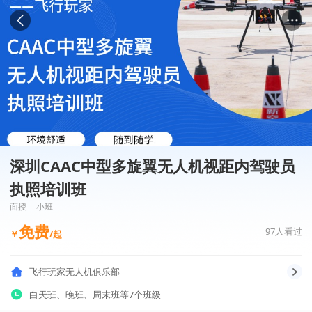
深圳CAAC中型多旋翼无人机视距内驾驶员
执照培训班
面授
小班
免费
97
人看过
￥
/起
飞行玩家无人机俱乐部
白天班
、
晚班
、
周末班
等7个班级