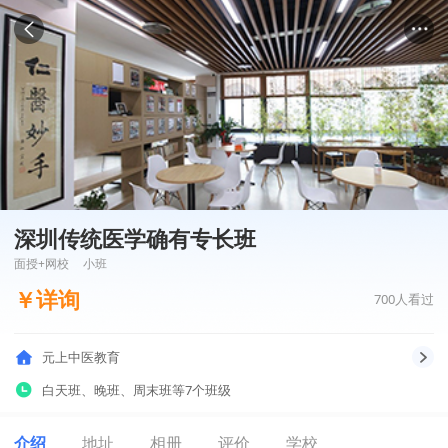
深圳传统医学确有专长班
面授+网校
小班
￥
详询
700
人看过
元上中医教育
白天班
、
晚班
、
周末班
等7个班级
介绍
地址
相册
评价
学校